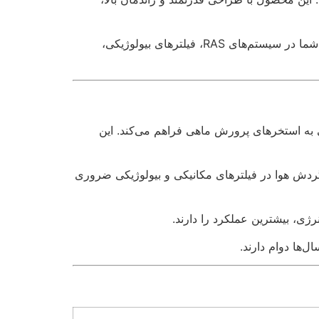
سری‌های متنوع مانند 2RB (تک پروانه و دو پروانه) و 4RB (سه پروانه) با توان‌های 0.37 تا 18.5 کیلووات، نیازهای متفاوت شما در سیستم‌های RAS، فیلترهای بیولوژیکی،
نی به استخرهای پرورش ماهی فراهم می‌کند. این
ردش هوا در فیلترهای مکانیکی و بیولوژیکی ضروری
ژی، بیشترین عملکرد را دارند.