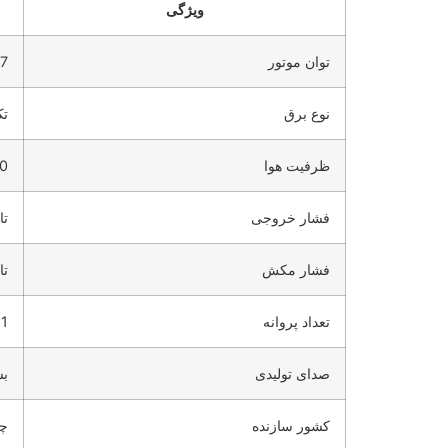
ویژگی
توان موتور
0.37 ت
نوع برق
تک
ظرفیت هوا
80 تا 2500 م
فشار خروجی
تا 1040 میل
فشار مکش
تا -730
تعداد پروانه
1، 2 یا 3 عدد
صدای تولیدی
بس
کشور سازنده
چین