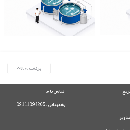
بازگشت به بالا
یع
تماس با ما
پشتیبانی : 09111394205
صاویر